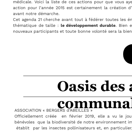
ur que vous ayez une vue concrète de cet Agenda 21. La princip
 création d’un « festival » qui a valorisé la vie locale et mit
toutes les énergies, les passions et à se rapprocher autour d’
rable
. Bien entendu le groupe de travail sera ravi d’accueillir
é sera la bienvenue.
En s'avoir plus
des abeilles & verg
unal
le a vu le jour en 2013. Suite à une prise de conscience de
onnement immédiat périclitait, ils ont décidé d’agir. Le bulleti
n particulier, les abeilles, a éveillé notre attention. Et, depuis 