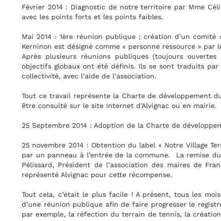
e par Mme Céline Robert de l’association : un état des lieux pré
 d’un comité de pilotage composé d’élus et de non élus : Phili
urce » par le maire et sera secondé par Isabelle Livi.
urs ouvertes à toutes et à tous), des axes stratégiques et d
t traduits par l’élaboration de 55 « fiches actions » validées par
veloppement durable : un document de près de 300 pages qui p
ou en mairie.
de développement durable par le Conseil Municipal.
re Village Terre d’Avenir » pour 3 ans, matérialisé symboliquem
a remise du label a été faite à Paris en présence de M. Jacq
 maires de France à M. Léonce Bouat que nous remercions d’av
, tous les mois, le groupe de travail se retrouve au foyer rural l
ser le registre d’actions. Certaines ont déjà été clôturées com
is, la création d’une salle des jeunes, la construction de la mai