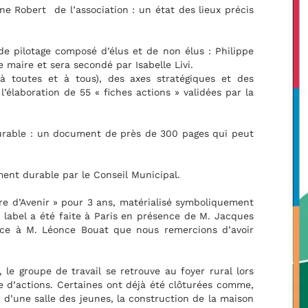
cis
ppe
es
 la
eut
ent
ues
oir
ors
me,
son