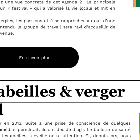
ale
 en
une
 de
er
 quelques
n de santé
lors, nous