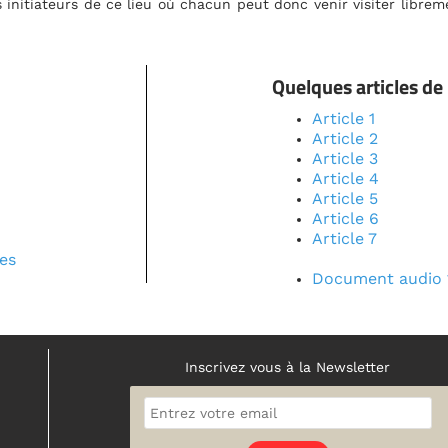
visiter librement et voir vivre ce monde
articles de presse :
e 1
le 2
le 3
le 4
le 5
le 6
le 7
ment audio 1
letter