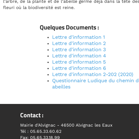
dans la tête des initiateurs de ce lieu où chacun peut donc venir 
Quelques 
Articl
Artic
Artic
Artic
Artic
Artic
Artic
202 (2020)
d
u
chemin des
Docu
Inscrivez vous à la News
ux