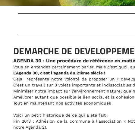
Agenda 30
OPPEMENT DURABLE
ce en matière de développement durable.
’est quoi, au juste, un Agenda 21 ?
r un « développement durable » pour notre commune d’Alvigna
ndissociables de préservation de notre qualité de vie :
 naturel que nous empruntons aux générations futures.
 et la cohésion entre générations…
es !
:
iation « Notre village terre d’avenir » pour nous aider à réali