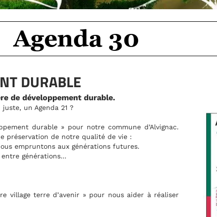
c.
ser