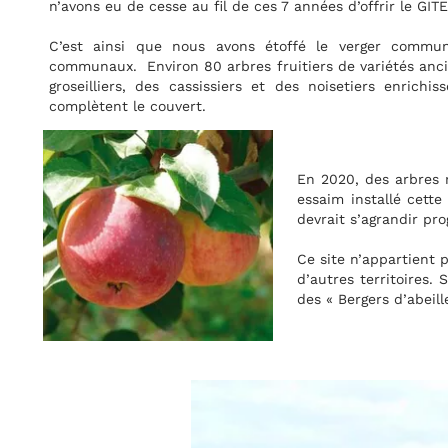
’offrir le GITE et le COUVERT à ces insectes et à la petite faune.
verger communal avec les Croqueurs de pommes et les resp
variétés anciennes ainsi que des arbustes tels que des frambois
tiers enrichissent le site. Par ailleurs, des espaces fleuris e
 des arbres mellifères ( alisiers, érables champêtres ) ont été p
installé cette année trouve sur place, nectar et pollen nécess
 s’agrandir progressivement mais modérément.
n’appartient pas à l’association, c’est un bien commun qui peut-
 territoires. Si vous êtes sensibles à la préservation de la biod
rgers d’abeilles » sans avoir nécessairement de ruches.