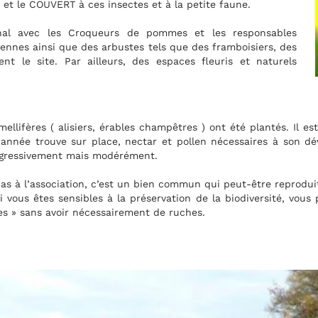
onsables
iers, des
t naturels
lantés. Il est nécessaire et vital que le jeune
aires à son développement. Le cheptel apicole
être reproduit à une échelle plus petite et sur
iversité, vous pouvez nous rejoindre et devenir