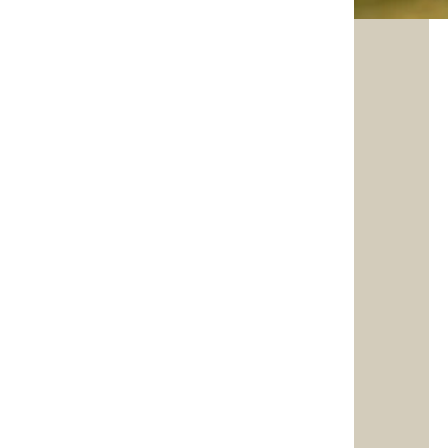
DEMARCHE DE DEVEL
AGENDA 30 : Une procédure de référen
Vous en entendez certainement parler, mais c
L’Agenda 30, c’est l’agenda du 21ème siècle !
Cela représente notre volonté de propose
C’est un travail sur 3 volets importants et i
Minimiser notre impact sur l’environnement
Améliorer autant que possible le lien social
Tout en maintenant nos activités économiqu
Voici un petit historique de ce qui a été fait 
Fin 2013 : Adhésion de la commune à l’assoc
notre Agenda 21.