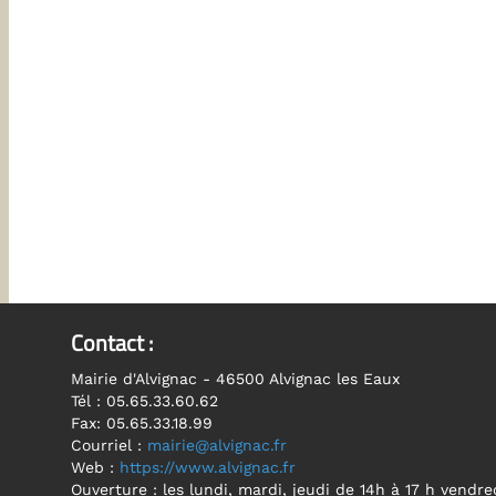
Inscrivez vous à la News
ux
 à 17 h vendredi