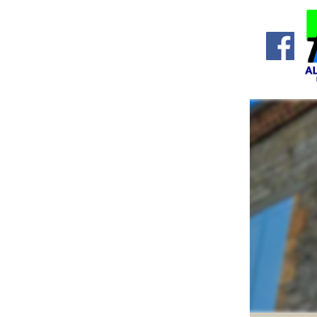
Accueil
La commune
Doc
libr