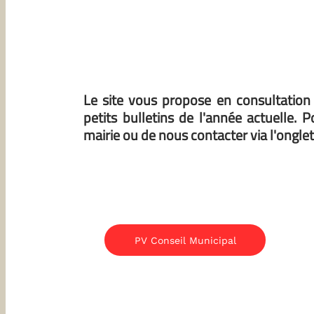
nsultation directe l'ensemble des comptes rendus 
e actuelle. Pour consulter des données plus ancien
via l'onglet
contact
du site.
Petit bulletin