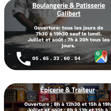
Bouche
sserie
O
Ouverture
urs de
lundi.
Juillet e
h tous les
local_phone
05 . 65 . 
eur
Du 1er mai au
 15h à 19h
vendredi de 9h
 et 15h à