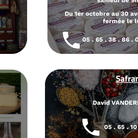
di de 9h à 13h.
 au 30 avril de 9h à 12h30,
rmée le lundi.
38 . 86 . 05
Safran
d VANDERBORGHT
 . 65 . 10 . 96 . 84