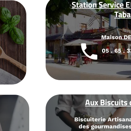
ervice Elan / Presse /
Tabac
Maison DELDOU
5 . 65 . 33 . 60 . 96
iscuits d'Elodie
e Artisanale élaborant
mandises sucrées et