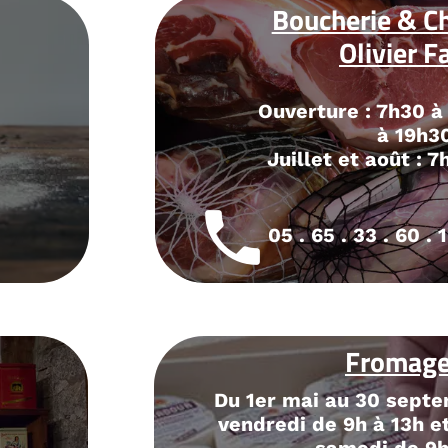
rie & Charcuterie
livier Faure
 : 7h30 à 13h et 15h30
à 19h30
t août : 7h30 à 19h30.
33 . 60 . 12
Fromagerie
 30 septembre du lundi au
 à 13h et de 17h à 19h, le