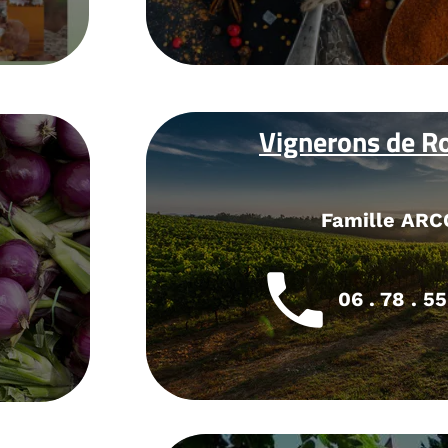
ns de Rocamadour
ille ARCOUTEL
 . 78 . 55 . 65 . 68