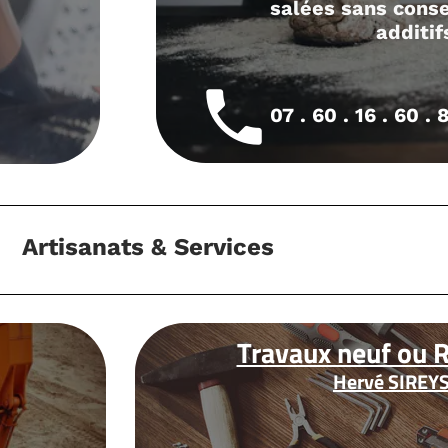
ans conservateurs ni
additifs
 16 . 60 . 82
euf ou Rénovation
rvé SIREYSOL