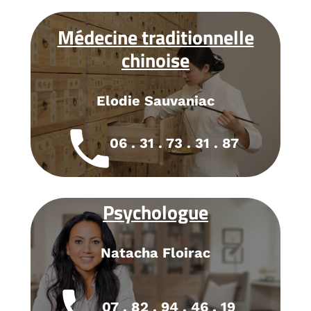
Médecine traditionnelle
chinoise
Elodie Sauvaniac
local_phone
06 . 31 . 73 . 31 . 87
Psychologue
Natacha Floirac
local_phone
07 . 82 . 94 . 46 . 19