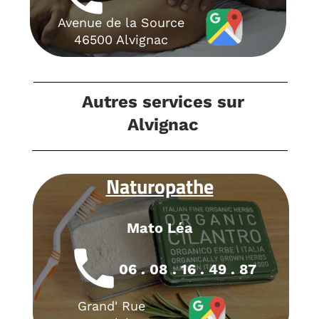
Avenue de la Source
46500 Alvignac
Autres services sur
Alvignac
Naturopathe
Mato Léa
local_phone
06 . 08 . 16 . 49 . 87
Grand' Rue