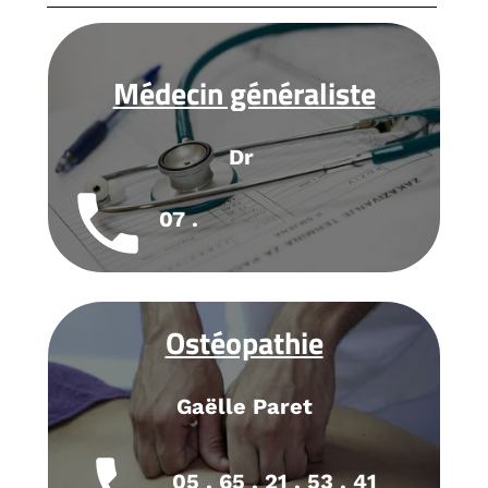
Médecin généraliste
Dr
local_phone
07 .
Ostéopathie
Gaëlle Paret
05 . 65 . 21 . 53 . 41