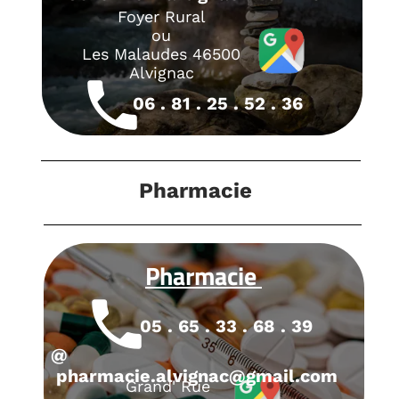
Foyer Rural
ou
Les Malaudes 46500
Alvignac
local_phone
06 . 81 . 25 . 52 . 36
Pharmacie
Pharmacie
local_phone
05 . 65 . 33 . 68 . 39
@
pharmacie.alvignac@gmail.com
Grand' Rue