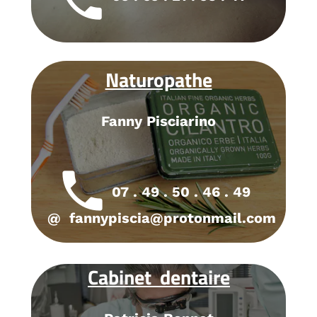
local_phone
Naturopathe
Fanny Pisciarino
local_phone
07 . 49 . 50 . 46 . 49
@
fannypiscia@protonmail.com
Cabinet dentaire