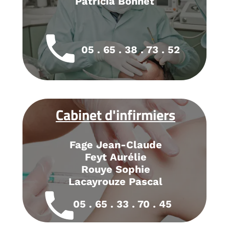
Patricia Bonnet
local_phone
05 . 65 . 38 . 73 . 52
Cabinet d'infirmiers
Fage Jean-Claude
Feyt Aurélie
Rouye Sophie
Lacayrouze Pascal
local_phone
05 . 65 . 33 . 70 . 45