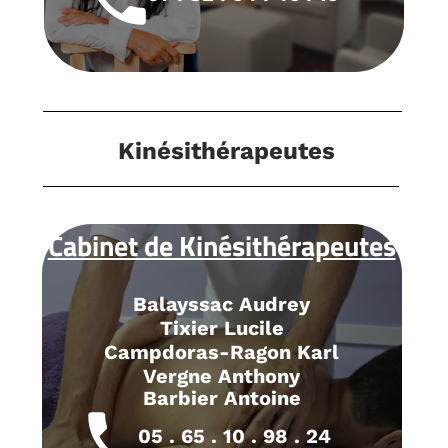
Kinésithérapeutes
Cabinet de Kinésithérapeutes
Balayssac Audrey
Tixier Lucile
Campdoras-Ragon Karl
Vergne Anthony
Barbier Antoine
local_phone
05 . 65 . 10 . 98 . 24