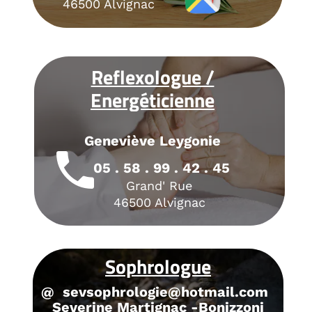
46500 Alvignac
Reflexologue /
Energéticienne
Geneviève Leygonie
local_phone
05 . 58 . 99 . 42 . 45
Grand' Rue
46500 Alvignac
Sophrologue
@
sevsophrologie@hotmail.com
Severine Martignac -Bonizzoni