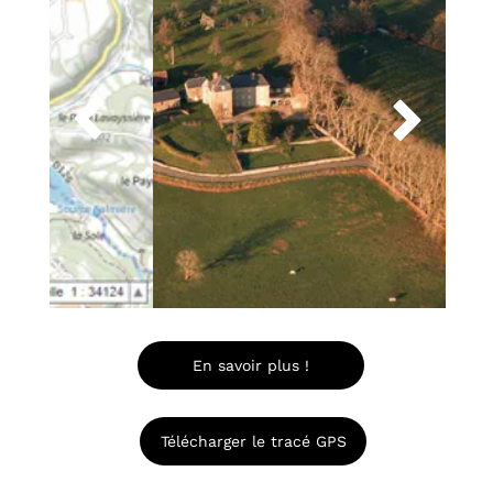


En savoir plus !
Télécharger le tracé GPS